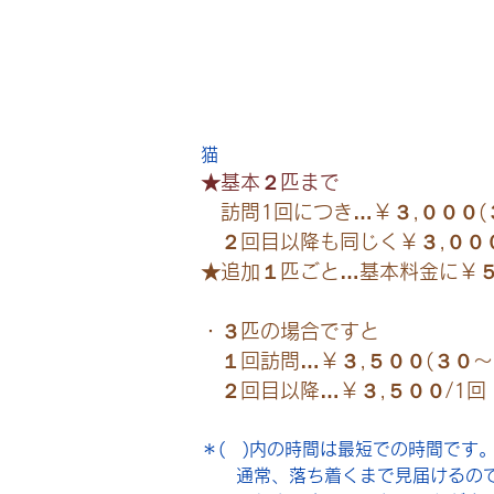
猫   
★基本２匹まで
　訪問1回につき…￥３,０００(
　２回目以降も同じく￥３,０００
★追加１匹ごと…基本料金に￥
・３匹の場合ですと
　１回訪問…￥３,５００(３０
   ２回目以降…￥３,５００/1回
＊(　)内の時間は最短での時間です
　　通常、落ち着くまで見届けるの