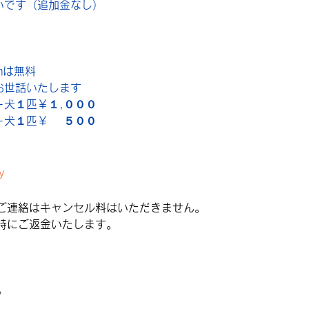
いです（追加金なし）
㎞は無料
お世話いたします
犬１匹￥１,０００
犬１匹￥　 ５００
y
ご連絡はキャンセル料はいただきません。 　
時にご返金いたします。
％