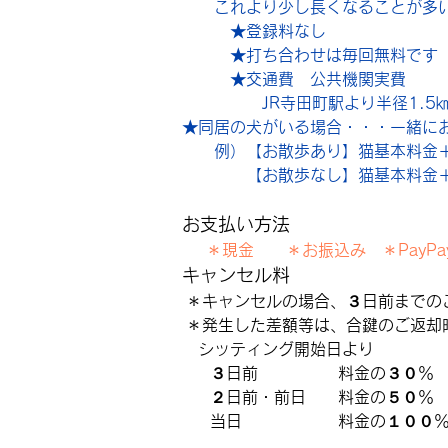
　　これより少し長くなることが多
　　　★登録料なし
　　　★打ち合わせは毎回無料です
　　　★交通費　公共機関実費
　　　　　JR寺田町駅より半径1.5
★同居の犬がいる場合・・・一緒に
　　例）【お散歩あり】猫基本料金＋
　　　　【お散歩なし】猫基本料金＋
お支払い方法
＊現金　　＊お振込み　＊PayPa
キャンセル料
 ＊キャンセルの場合、３日前までの
 ＊発生した差額等は、合鍵のご返却
　シッティング開始日より
       ３日前　　　　　料金の３０％
       ２日前・前日　　料金の５０％
       当日　　　　　　料金の１００