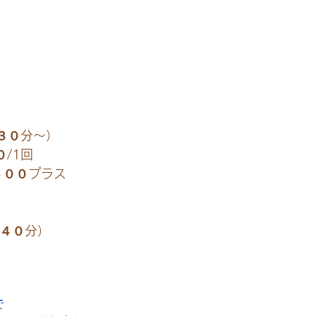
３０分～）
/1回
５００プラス
～４０分）
。
で